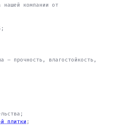
а нашей компании от
5;
ла – прочность, влагостойкость,
ельства;
ой плитки
;