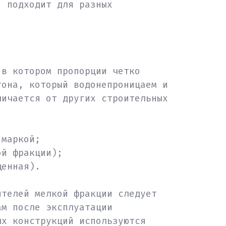
, подходит для разных
 в котором пропорции четко
тона, который водонепроницаем и
личается от других строительных
 маркой;
ой фракции);
щенная).
ителей мелкой фракции следует
ам после эксплуатации
ых конструкций используются