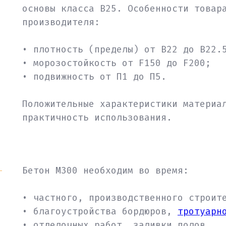
основы класса В25. Особенности товар
производителя:
• плотность (пределы) от В22 до В22.
• морозостойкость от F150 до F200;
• подвижность от П1 до П5.
Положительные характеристики материа
практичность использования.
Бетон М300 необходим во время:
• частного, производственного строит
• благоустройства бордюров,
тротуарн
• отделочных работ, заливки полов.