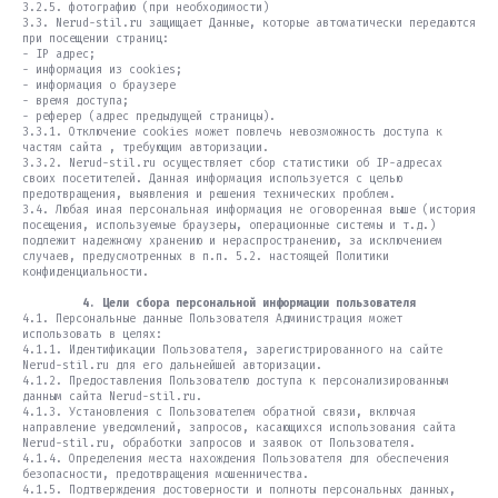
3.2.5. фотографию (при необходимости)
3.3. Nerud-stil.ru защищает Данные, которые автоматически передаются
при посещении страниц:
- IP адрес;
- информация из cookies;
- информация о браузере
- время доступа;
- реферер (адрес предыдущей страницы).
3.3.1. Отключение cookies может повлечь невозможность доступа к
частям сайта , требующим авторизации.
3.3.2. Nerud-stil.ru осуществляет сбор статистики об IP-адресах
своих посетителей. Данная информация используется с целью
предотвращения, выявления и решения технических проблем.
3.4. Любая иная персональная информация не оговоренная выше (история
посещения, используемые браузеры, операционные системы и т.д.)
подлежит надежному хранению и нераспространению, за исключением
случаев, предусмотренных в п.п. 5.2. настоящей Политики
конфиденциальности.
4. Цели сбора персональной информации пользователя
4.1. Персональные данные Пользователя Администрация может
использовать в целях:
4.1.1. Идентификации Пользователя, зарегистрированного на сайте
Nerud-stil.ru для его дальнейшей авторизации.
4.1.2. Предоставления Пользователю доступа к персонализированным
данным сайта Nerud-stil.ru.
4.1.3. Установления с Пользователем обратной связи, включая
направление уведомлений, запросов, касающихся использования сайта
Nerud-stil.ru, обработки запросов и заявок от Пользователя.
4.1.4. Определения места нахождения Пользователя для обеспечения
безопасности, предотвращения мошенничества.
4.1.5. Подтверждения достоверности и полноты персональных данных,