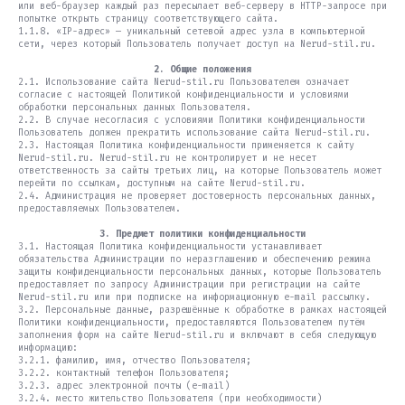
или веб-браузер каждый раз пересылает веб-серверу в HTTP-запросе при
попытке открыть страницу соответствующего сайта.
1.1.8. «IP-адрес» — уникальный сетевой адрес узла в компьютерной
сети, через который Пользователь получает доступ на Nerud-stil.ru.
2. Общие положения
2.1. Использование сайта Nerud-stil.ru Пользователем означает
согласие с настоящей Политикой конфиденциальности и условиями
обработки персональных данных Пользователя.
2.2. В случае несогласия с условиями Политики конфиденциальности
Пользователь должен прекратить использование сайта Nerud-stil.ru.
2.3. Настоящая Политика конфиденциальности применяется к сайту
Nerud-stil.ru. Nerud-stil.ru не контролирует и не несет
ответственность за сайты третьих лиц, на которые Пользователь может
перейти по ссылкам, доступным на сайте Nerud-stil.ru.
2.4. Администрация не проверяет достоверность персональных данных,
предоставляемых Пользователем.
3. Предмет политики конфиденциальности
3.1. Настоящая Политика конфиденциальности устанавливает
обязательства Администрации по неразглашению и обеспечению режима
защиты конфиденциальности персональных данных, которые Пользователь
предоставляет по запросу Администрации при регистрации на сайте
Nerud-stil.ru или при подписке на информационную e-mail рассылку.
3.2. Персональные данные, разрешённые к обработке в рамках настоящей
Политики конфиденциальности, предоставляются Пользователем путём
заполнения форм на сайте Nerud-stil.ru и включают в себя следующую
информацию:
3.2.1. фамилию, имя, отчество Пользователя;
3.2.2. контактный телефон Пользователя;
3.2.3. адрес электронной почты (e-mail)
3.2.4. место жительство Пользователя (при необходимости)