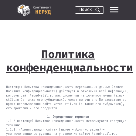
Поиск
Политика
конфенденциальности
Настоящая Политика конфиденциальности персональных данных (далее –
Политика конфиденциальности) действует в отношении всей информации,
которую сайт Nerud-stil.ru расположенный на доменном имени Nerud-
stil.ru (а также его субдоменах), может получить о Пользователе во
время использования сайта Nerud-stil.ru (а также его субдоменов),
его программ и его продуктов.
1. Определение терминов
1.1 В настоящей Политике конфиденциальности используются следующие
термины:
1.1.1. «Администрация сайта» (далее – Администрация) –
уполномоченные сотрудники на управление сайтом Nerud-stil.ru,