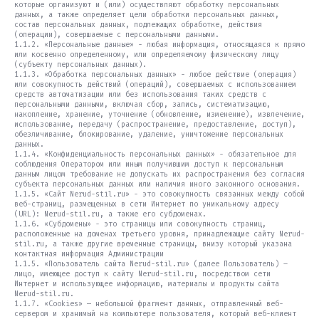
которые организуют и (или) осуществляют обработку персональных
данных, а также определяет цели обработки персональных данных,
состав персональных данных, подлежащих обработке, действия
(операции), совершаемые с персональными данными.
1.1.2. «Персональные данные» - любая информация, относящаяся к прямо
или косвенно определенному, или определяемому физическому лицу
(субъекту персональных данных).
1.1.3. «Обработка персональных данных» - любое действие (операция)
или совокупность действий (операций), совершаемых с использованием
средств автоматизации или без использования таких средств с
персональными данными, включая сбор, запись, систематизацию,
накопление, хранение, уточнение (обновление, изменение), извлечение,
использование, передачу (распространение, предоставление, доступ),
обезличивание, блокирование, удаление, уничтожение персональных
данных.
1.1.4. «Конфиденциальность персональных данных» - обязательное для
соблюдения Оператором или иным получившим доступ к персональным
данным лицом требование не допускать их распространения без согласия
субъекта персональных данных или наличия иного законного основания.
1.1.5. «Сайт Nerud-stil.ru» - это совокупность связанных между собой
веб-страниц, размещенных в сети Интернет по уникальному адресу
(URL): Nerud-stil.ru, а также его субдоменах.
1.1.6. «Субдомены» - это страницы или совокупность страниц,
расположенные на доменах третьего уровня, принадлежащие сайту Nerud-
stil.ru, а также другие временные страницы, внизу который указана
контактная информация Администрации
1.1.5. «Пользователь сайта Nerud-stil.ru» (далее Пользователь) –
лицо, имеющее доступ к сайту Nerud-stil.ru, посредством сети
Интернет и использующее информацию, материалы и продукты сайта
Nerud-stil.ru.
1.1.7. «Cookies» — небольшой фрагмент данных, отправленный веб-
сервером и хранимый на компьютере пользователя, который веб-клиент