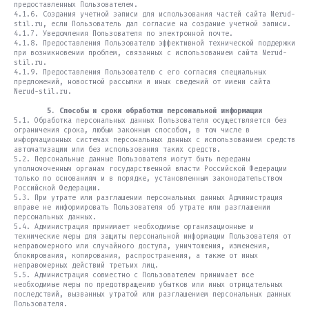
предоставленных Пользователем.
4.1.6. Создания учетной записи для использования частей сайта Nerud-
stil.ru, если Пользователь дал согласие на создание учетной записи.
4.1.7. Уведомления Пользователя по электронной почте.
4.1.8. Предоставления Пользователю эффективной технической поддержки
при возникновении проблем, связанных с использованием сайта Nerud-
stil.ru.
4.1.9. Предоставления Пользователю с его согласия специальных
предложений, новостной рассылки и иных сведений от имени сайта
Nerud-stil.ru.
5. Способы и сроки обработки персональной информации
5.1. Обработка персональных данных Пользователя осуществляется без
ограничения срока, любым законным способом, в том числе в
информационных системах персональных данных с использованием средств
автоматизации или без использования таких средств.
5.2. Персональные данные Пользователя могут быть переданы
уполномоченным органам государственной власти Российской Федерации
только по основаниям и в порядке, установленным законодательством
Российской Федерации.
5.3. При утрате или разглашении персональных данных Администрация
вправе не информировать Пользователя об утрате или разглашении
персональных данных.
5.4. Администрация принимает необходимые организационные и
технические меры для защиты персональной информации Пользователя от
неправомерного или случайного доступа, уничтожения, изменения,
блокирования, копирования, распространения, а также от иных
неправомерных действий третьих лиц.
5.5. Администрация совместно с Пользователем принимает все
необходимые меры по предотвращению убытков или иных отрицательных
последствий, вызванных утратой или разглашением персональных данных
Пользователя.