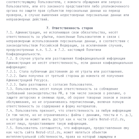
соответствующему Пользователю, с момента обращения или запроса
Пользователя, или его законного представителя либо уполномоченного
органа по защите прав субъектов персональных данных на период
проверки, в случае выявления недостоверных персональных данных или
неправомерных действий.
7. Ответственность сторон
7.1. Администрация, не исполнившая свои обязательства, несёт
ответственность за убытки, понесённые Пользователем в связи с
неправомерным использованием персональных данных, в соответствии с
законодательством Российской Федерации, за исключением случаев,
предусмотренных п.п. 5.2. и 7.2. настоящей Политики
Конфиденциальности.
7.2. В случае утраты или разглашения Конфиденциальной информации
Администрация не несёт ответственность, если данная конфиденциальная
информация:
7.2.1. Стала публичным достоянием до её утраты или разглашения.
7.2.2. Была получена от третьей стороны до момента её получения
Администрацией Ресурса.
7.2.3. Была разглашена с согласия Пользователя.
7.3. Пользователь несет полную ответственность за соблюдение
требований законодательства РФ, в том числе законов о рекламе, о
защите авторских и смежных прав, об охране товарных знаков и знаков
обслуживания, но не ограничиваясь перечисленным, включая полную
ответственность за содержание и форму материалов.
7.4. Пользователь признает, что ответственность за любую информацию
(в том числе, но не ограничиваясь: файлы с данными, тексты и т. д.),
к которой он может иметь доступ как к части сайта Nerud-stil.ru,
несет лицо, предоставившее такую информацию.
7.5. Пользователь соглашается, что информация, предоставленная ему
как часть сайта Nerud-stil.ru, может являться объектом
интеллектуальной собственности, права на который защищены и