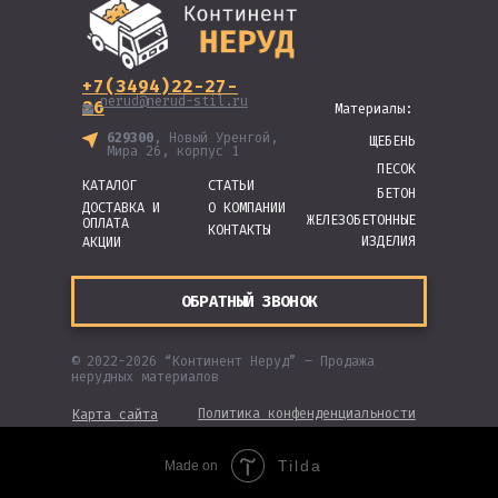
+7(3494)22-27-
nerud@nerud-stil.ru
26
Материалы:
629300
, Новый Уренгой,
ЩЕБЕНЬ
Мира 26, корпус 1
ПЕСОК
КАТАЛОГ
СТАТЬИ
БЕТОН
ДОСТАВКА И
О КОМПАНИИ
ЖЕЛЕЗОБЕТОННЫЕ
ОПЛАТА
КОНТАКТЫ
ИЗДЕЛИЯ
АКЦИИ
ОБРАТНЫЙ ЗВОНОК
© 2022-2026 “Континент Неруд” – Продажа
нерудных материалов
Политика конфенденциальности
Карта сайта
Tilda
Made on