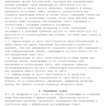
принадлежат другим Пользователям, партнерам или рекламодателям,
которые размещают такую информацию на сайте Nerud-stil.ru.
Пользователь не вправе вносить изменения, передавать в аренду,
передавать на условиях займа, продавать, распространять или
создавать производные работы на основе такого Содержания (полностью
или в части), за исключением случаев, когда такие действия были
письменно прямо разрешены собственниками такого Содержания в
соответствии с условиями отдельного соглашения.
7.6. В отношение текстовых материалов (статей, публикаций,
находящихся в свободном публичном доступе на сайте Nerud-stil.ru)
допускается их распространение при условии, что будет дана ссылка на
Nerud-stil.ru
7.7. Администрация не несет ответственности перед Пользователем за
любой убыток или ущерб, понесенный Пользователем в результате
удаления, сбоя или невозможности сохранения какого-либо Содержания и
иных коммуникационных данных, содержащихся на сайте Nerud-stil.ru
или передаваемых через него.
7.8. Администрация не несет ответственности за любые прямые или
косвенные убытки, произошедшие из-за: использования либо
невозможности использования сайта, либо отдельных сервисов;
несанкционированного доступа к коммуникациям Пользователя; заявления
или поведение любого третьего лица на сайте.
7.9. Администрация не несет ответственность за какую-либо
информацию, размещенную пользователем на сайте Nerud-stil.ru,
включая, но не ограничиваясь: информацию, защищенную авторским
правом, без прямого согласия владельца авторского права.
8. Разрешение споров
8.1. До обращения в суд с иском по спорам, возникающим из отношений
между Пользователем и Администрацией, обязательным является
предъявление претензии (письменного предложения или предложения в
электронном виде о добровольном урегулировании спора).