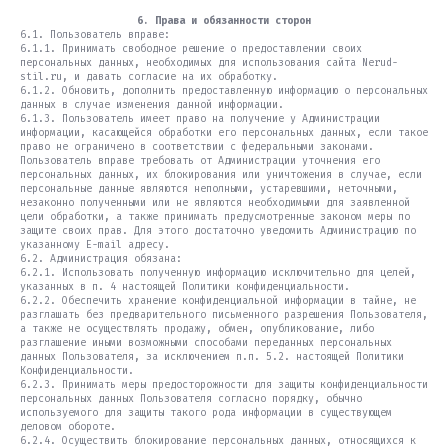
6. Права и обязанности сторон
6.1. Пользователь вправе:
6.1.1. Принимать свободное решение о предоставлении своих
персональных данных, необходимых для использования сайта Nerud-
stil.ru, и давать согласие на их обработку.
6.1.2. Обновить, дополнить предоставленную информацию о персональных
данных в случае изменения данной информации.
6.1.3. Пользователь имеет право на получение у Администрации
информации, касающейся обработки его персональных данных, если такое
право не ограничено в соответствии с федеральными законами.
Пользователь вправе требовать от Администрации уточнения его
персональных данных, их блокирования или уничтожения в случае, если
персональные данные являются неполными, устаревшими, неточными,
незаконно полученными или не являются необходимыми для заявленной
цели обработки, а также принимать предусмотренные законом меры по
защите своих прав. Для этого достаточно уведомить Администрацию по
указанному E-mail адресу.
6.2. Администрация обязана:
6.2.1. Использовать полученную информацию исключительно для целей,
указанных в п. 4 настоящей Политики конфиденциальности.
6.2.2. Обеспечить хранение конфиденциальной информации в тайне, не
разглашать без предварительного письменного разрешения Пользователя,
а также не осуществлять продажу, обмен, опубликование, либо
разглашение иными возможными способами переданных персональных
данных Пользователя, за исключением п.п. 5.2. настоящей Политики
Конфиденциальности.
6.2.3. Принимать меры предосторожности для защиты конфиденциальности
персональных данных Пользователя согласно порядку, обычно
используемого для защиты такого рода информации в существующем
деловом обороте.
6.2.4. Осуществить блокирование персональных данных, относящихся к