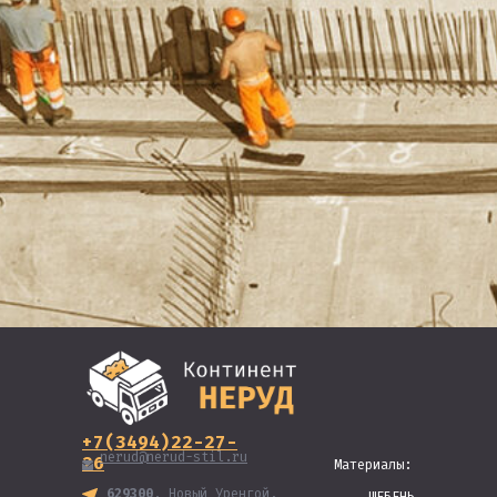
+7(3494)22-27-
nerud@nerud-stil.ru
26
Материалы:
629300
, Новый Уренгой,
ЩЕБЕНЬ