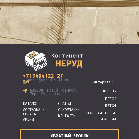
+7(3494)22-27-
nerud@nerud-stil.ru
26
Материалы:
629300
, Новый Уренгой,
ЩЕБЕНЬ
Мира 26, корпус 1
ПЕСОК
КАТАЛОГ
СТАТЬИ
БЕТОН
ДОСТАВКА И
О КОМПАНИИ
ЖЕЛЕЗОБЕТОННЫЕ
ОПЛАТА
КОНТАКТЫ
ИЗДЕЛИЯ
АКЦИИ
ОБРАТНЫЙ ЗВОНОК